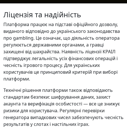
Ліцензія та надійність
Платформа працює на підставі офіційного дозволу,
виданого відповідно до українського законодавства
про gambling. Це означає, що діяльність оператора
регулюється державними органами, а гравці
захищені від шахрайства. Наявність ліцензії КРАІЛ
підтверджує легальність усіх фінансових операцій і
чесність ігрового процесу. Для українських
користувачів це принциповий критерій при виборі
платформи.
Технічні рішення платформи також відповідають
стандартам безпеки: шифрування даних, захист
акаунта та верифікація особистості — все це знижує
ризики для користувача. Регулярні перевірки
генератора випадкових чисел забезпечують чесність
результатів у слотах і настільних іграх.