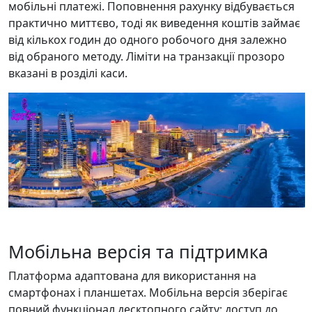
мобільні платежі. Поповнення рахунку відбувається
практично миттєво, тоді як виведення коштів займає
від кількох годин до одного робочого дня залежно
від обраного методу. Ліміти на транзакції прозоро
вказані в розділі каси.
Мобільна версія та підтримка
Платформа адаптована для використання на
смартфонах і планшетах. Мобільна версія зберігає
повний функціонал десктопного сайту: доступ до