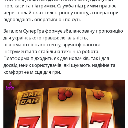
ігор, каси та підтримки. Служба підтримки працює
через онлайн-чат і електронну пошту, а оператори
відповідають оперативно і по суті.
Загалом СуперГра формує збалансовану пропозицію
для українського гравця: легальність,
різноманітність контенту, зручні фінансові
інструменти та стабільна технічна робота.
Платформа підходить як для новачків, так і для
досвідчених користувачів, які шукають надійне та
комфортне місце для гри.