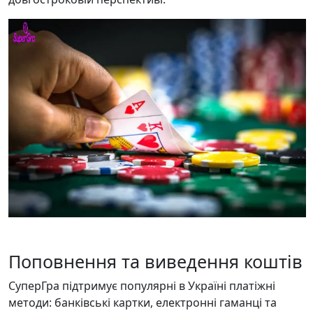
Поповнення та виведення коштів
СуперГра підтримує популярні в Україні платіжні
методи: банківські картки, електронні гаманці та