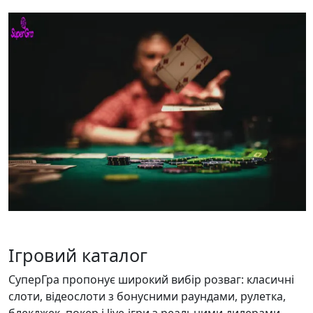
Ігровий каталог
СуперГра пропонує широкий вибір розваг: класичні
слоти, відеослоти з бонусними раундами, рулетка,
блекджек, покер і live-ігри з реальними дилерами.